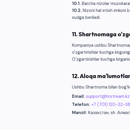
10.1.
Barcha nizolar muzokarala
10.2.
Nizoni hal etish imkoni
sudga beriladi.
11. Shartnomaga o'zga
Kompaniya ushbu Shartnomaga o
o'zgartirishlar kuchga kirguni
O'zgartirishlar kuchga kirgani
12. Aloqa ma'lumotlar
Ushbu Shartnoma bilan bog'liq
Email
:
support@hrstream.kz
Telefon
:
+7 (701) 120-32-3
Manzil
:
Казахстан, sh. Алма