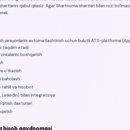
hartlarini qabul qilasiz. Agar Shartnoma shartlari bilan rozi bo'lm
erak.
h jarayonlarini avtomatlashtirish uchun bulutli ATS-platforma (Ap
i taqdim etadi:
ronkalarini boshqarish
sh
va o'tkazish
i baholash
a tahlil va hisobot
 LinkedIn) bilan integratsiya
qitish dasturlari
hqarish
va hisob qaydnomasi