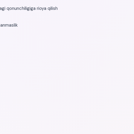
i qonunchiligiga rioya qilish
lanmaslik