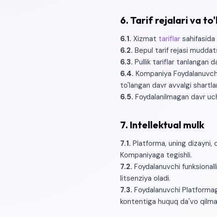
6. Tarif rejalari va to
6.1.
Xizmat
tariflar
sahifasida t
6.2.
Bepul tarif rejasi muddat
6.3.
Pullik tariflar tanlangan 
6.4.
Kompaniya Foydalanuvchini
to'langan davr avvalgi shartlar
6.5.
Foydalanilmagan davr uch
7. Intellektual mulk
7.1.
Platforma, uning dizayni, 
Kompaniyaga tegishli.
7.2.
Foydalanuvchi funksionall
litsenziya oladi.
7.3.
Foydalanuvchi Platformag
kontentiga huquq da'vo qilma