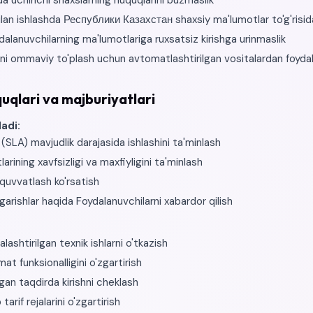
a uchinchi shaxslarning huquqlarini buzmaslik
an ishlashda Республики Казахстан shaxsiy ma'lumotlar to'g'risidag
alanuvchilarning ma'lumotlariga ruxsatsiz kirishga urinmaslik
ni ommaviy to'plash uchun avtomatlashtirilgan vositalardan foyda
uqlari va majburiyatlari
adi:
SLA) mavjudlik darajasida ishlashini ta'minlash
rining xavfsizligi va maxfiyligini ta'minlash
-quvvatlash ko'rsatish
arishlar haqida Foydalanuvchilarni xabardor qilish
alashtirilgan texnik ishlarni o'tkazish
t funksionalligini o'zgartirish
gan taqdirda kirishni cheklash
tarif rejalarini o'zgartirish