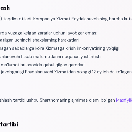
lash
s) taqdim etiladi. Kompaniya Xizmat Foydalanuvchining barcha kutis
rda yuzaga kelgan zararlar uchun javobgar emas:
atilgan uchinchi shaxslarning harakatlari
gan sabablarga ko'ra Xizmatga kirish imkoniyatining yo'qligi
alanuvchi hisob ma'lumotlarini noqonuniy ishlatishi
ma'lumotlari asosida qabul qilgan qarorlari
avobgarligi Foydalanuvchi Xizmatdan so'nggi 12 oy ichida to'lagan
ishlash tartibi ushbu Shartnomaning ajralmas qismi bo'lgan
Maxfiyli
 tartibi