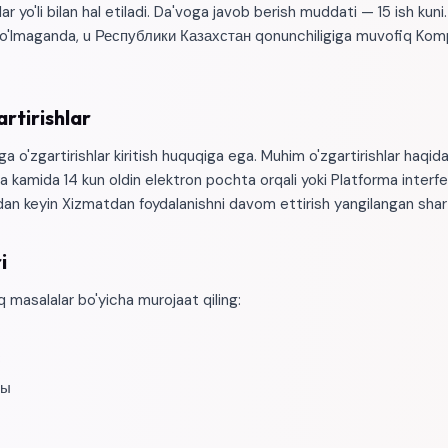
r yo'li bilan hal etiladi. Da'voga javob berish muddati — 15 ish kuni.
 bo'lmaganda, u Республики Казахстан qonunchiligiga muvofiq Komp
rtirishlar
'zgartirishlar kiritish huquqiga ega. Muhim o'zgartirishlar haqida
ga kamida 14 kun oldin elektron pochta orqali yoki Platforma interfey
dan keyin Xizmatdan foydalanishni davom ettirish yangilangan shartl
i
 masalalar bo'yicha murojaat qiling:
8
ты