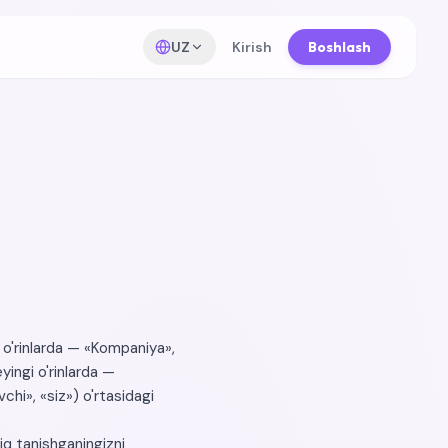
UZ
Kirish
Boshlash
Русский
Russian
Қазақша
Kazakh
English
English
Oʻzbekcha
Uzbek
o'rinlarda — «Kompaniya»,
ingi o'rinlarda —
chi», «siz») o'rtasidagi
iq tanishganingizni