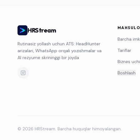
MAHSULO
HRStream
Barcha imk
Rutinasiz yollash uchun ATS: HeadHunter
Tariflar
arizalari, WhatsApp orqali yozishmalar va
AI rezyume skrininggi bir joyda
Biznes uch
Boshlash
© 2026 HRStream. Barcha huquqlar himoyalangan.