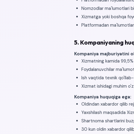
Platformadan foydalanishd
Nomzodlar ma'lumotlari bil
Xizmatga yoki boshqa foyd
Platformadan ma'lumotlar
5. Kompaniyaning huq
Kompaniya majburiyatini ol
Xizmatning kamida 99,5% (
Foydalanuvchilar ma'lumotla
Ish vaqtida texnik qo'llab
Xizmat ishidagi muhim o'zg
Kompaniya huquqiga ega:
Oldindan xabardor qilib rej
Yaxshilash maqsadida Xizma
Shartnoma shartlarini buz
30 kun oldin xabardor qilib 