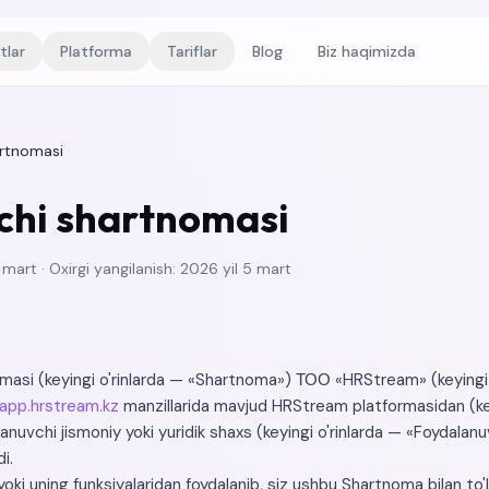
tlar
Platforma
Tariflar
Blog
Biz haqimizda
artnomasi
chi shartnomasi
 mart · Oxirgi yangilanish: 2026 yil 5 mart
asi (keyingi o'rinlarda — «Shartnoma») ТОО «HRStream» (keyingi 
app.hrstream.kz
manzillarida mavjud HRStream platformasidan (key
nuvchi jismoniy yoki yuridik shaxs (keyingi o'rinlarda — «Foydalanuv
i.
oki uning funksiyalaridan foydalanib, siz ushbu Shartnoma bilan to'l