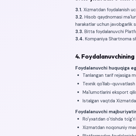
3.1.
Xizmatdan foydalanish uchu
3.2.
Hisob qaydnomasi ma'lumo
harakatlar uchun javobgarlik s
3.3.
Bitta foydalanuvchi Platf
3.4.
Kompaniya Shartnoma shar
4. Foydalanuvchining 
Foydalanuvchi huquqiga eg
Tanlangan tarif rejasiga m
Texnik qo'llab-quvvatlash 
Ma'lumotlarini eksport qili
Istalgan vaqtda Xizmatdan
Foydalanuvchi majburiyatin
Ro'yxatdan o'tishda to'g'r
Xizmatdan noqonuniy maq