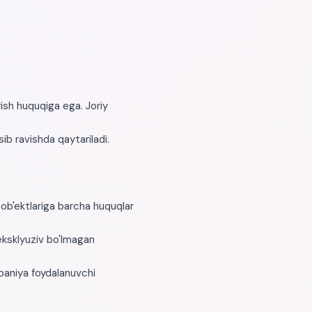
rish huquqiga ega. Joriy
ib ravishda qaytariladi.
k ob'ektlariga barcha huquqlar
 eksklyuziv bo'lmagan
paniya foydalanuvchi