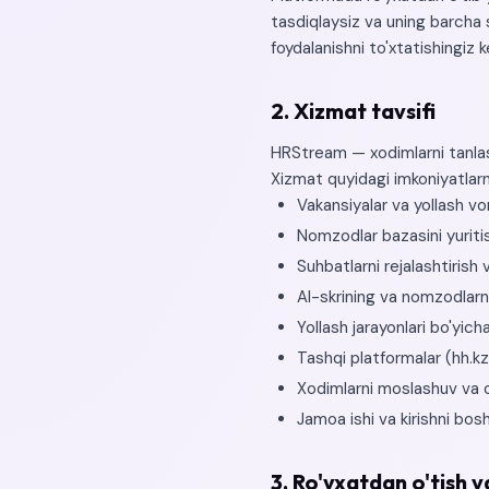
tasdiqlaysiz va uning barcha s
foydalanishni to'xtatishingiz k
2. Xizmat tavsifi
HRStream — xodimlarni tanlas
Xizmat quyidagi imkoniyatlarn
Vakansiyalar va yollash vo
Nomzodlar bazasini yuriti
Suhbatlarni rejalashtirish 
AI-skrining va nomzodlarn
Yollash jarayonlari bo'yich
Tashqi platformalar (hh.kz,
Xodimlarni moslashuv va o'
Jamoa ishi va kirishni bos
3. Ro'yxatdan o'tish 