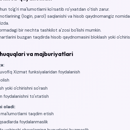
n to'g'ri ma'lumotlarni ko'rsatib ro'yxatdan o'tish zarur.
tlarining (login, parol) saqlanishi va hisob qaydnomangiz nomida
izda.
ormadagi bir nechta tashkilot a'zosi bo'lishi mumkin.
tlarini buzgan taqdirda hisob qaydnomasini bloklash yoki o'chiri
huquqlari va majburiyatlari
a:
uvofiq Xizmat funksiyalaridan foydalanish
olish
sh yoki o'chirishni so'rash
 foydalanishni to'xtatish
i oladi:
i ma'lumotlarni taqdim etish
sadlarda foydalanmaslik