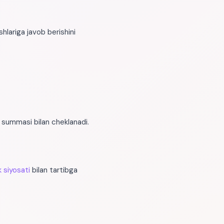
hlariga javob berishini
 summasi bilan cheklanadi.
k siyosati
bilan tartibga