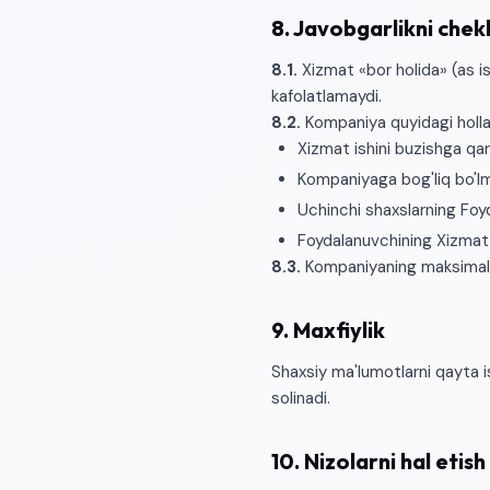
8. Javobgarlikni chek
8.1.
Xizmat «bor holida» (as i
kafolatlamaydi.
8.2.
Kompaniya quyidagi holla
Xizmat ishini buzishga qar
Kompaniyaga bog'liq bo'lma
Uchinchi shaxslarning Foyd
Foydalanuvchining Xizmat 
8.3.
Kompaniyaning maksimal j
9. Maxfiylik
Shaxsiy ma'lumotlarni qayta 
solinadi.
10. Nizolarni hal etish