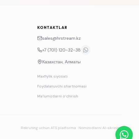
KONTAKTLAR
sales@hrstream.kz
+7 (701) 120-32-38
Казахстан, Алматы
Maxfiylik siyosati
Foydalanuvchi shartnomasi
Ma’lumotlarni o‘chirish
Rekruting uchun ATS platforma · Nomzodlarni AI-skrining