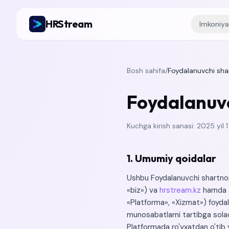
HRStream
Imkoniya
Bosh sahifa
/
Foydalanuvchi sh
Foydalanuv
Kuchga kirish sanasi: 2025 yil 1
1. Umumiy qoidalar
Ushbu Foydalanuvchi shartnom
«biz») va
hrstream.kz
hamda
«Platforma», «Xizmat») foydala
munosabatlarni tartibga solad
Platformada ro'yxatdan o'tib y