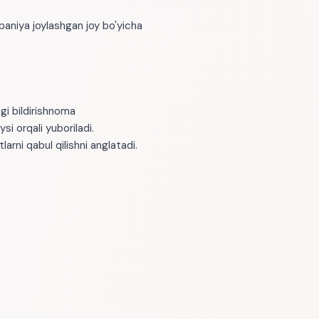
aniya joylashgan joy bo'yicha
gi bildirishnoma
si orqali yuboriladi.
arni qabul qilishni anglatadi.