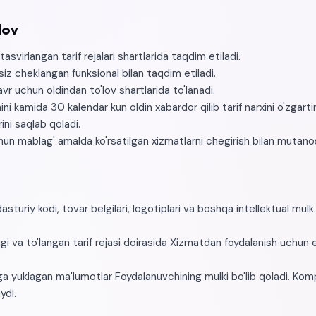
'lov
asvirlangan tarif rejalari shartlarida taqdim etiladi.
siz cheklangan funksional bilan taqdim etiladi.
davr uchun oldindan to'lov shartlarida to'lanadi.
 kamida 30 kalendar kun oldin xabardor qilib tarif narxini o'zgarti
ini saqlab qoladi.
un mablag' amalda ko'rsatilgan xizmatlarni chegirish bilan mutanos
dasturiy kodi, tovar belgilari, logotiplari va boshqa intellektual mul
igi va to'langan tarif rejasi doirasida Xizmatdan foydalanish uchun
a yuklagan ma'lumotlar Foydalanuvchining mulki bo'lib qoladi. Kom
ydi.