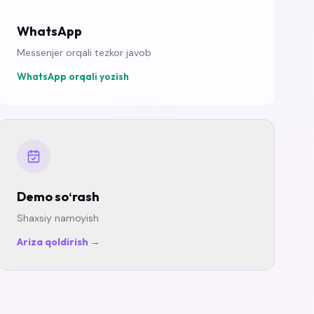
WhatsApp
Messenjer orqali tezkor javob
WhatsApp orqali yozish
Demo soʻrash
Shaxsiy namoyish
Ariza qoldirish →