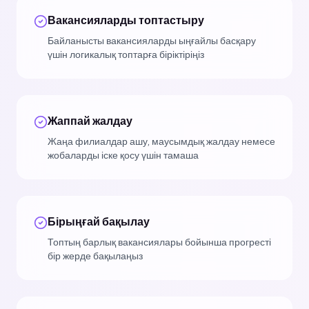
Вакансияларды топтастыру
Байланысты вакансияларды ыңғайлы басқару
үшін логикалық топтарға біріктіріңіз
Жаппай жалдау
Жаңа филиалдар ашу, маусымдық жалдау немесе
жобаларды іске қосу үшін тамаша
Бірыңғай бақылау
Топтың барлық вакансиялары бойынша прогресті
бір жерде бақылаңыз