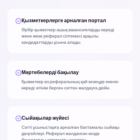
Қызметкерлерге арналған портал
Әрбір қызметкер ашық вакансияларды көреді
және жеке реферал сілтемесі арқылы
кандидаттарды ұсына алады.
Мәртебелерді бақылау
Қызметкер өз рефералының қай кезеңде екенін
көреді: өтінім берген сәттен жалдауға дейін.
Сыйақылар жүйесі
Сәтті ұсыныстарға арналған баптамалы сыйақы
деңгейлері. Реферал жалданған кезде
бонустарды автоматты есептеу.