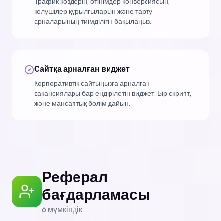
Трафик көздерін, өтінімдер конверсиясын,
келушілер құрылғыларын және тарту
арналарының тиімділігін бақылаңыз.
Сайтқа арналған виджет
Корпоративтік сайтыңызға арналған
вакансиялары бар ендірілетін виджет. Бір скрипт,
және мансаптық бөлім дайын.
Реферал
бағдарламасы
6
мүмкіндік