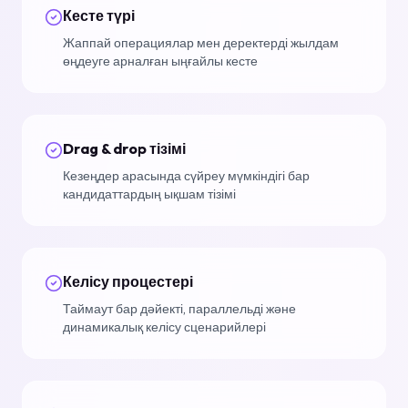
Кесте түрі
Жаппай операциялар мен деректерді жылдам
өңдеуге арналған ыңғайлы кесте
Drag & drop тізімі
Кезеңдер арасында сүйреу мүмкіндігі бар
кандидаттардың ықшам тізімі
Келісу процестері
Таймаут бар дәйекті, параллельді және
динамикалық келісу сценарийлері