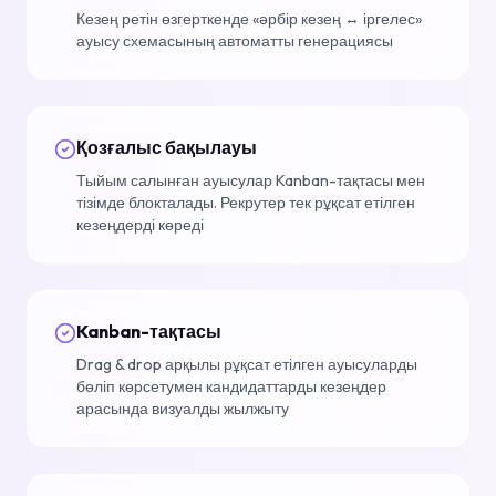
Кезең ретін өзгерткенде «әрбір кезең ↔ іргелес»
ауысу схемасының автоматты генерациясы
Қозғалыс бақылауы
Тыйым салынған ауысулар Kanban-тақтасы мен
тізімде блокталады. Рекрутер тек рұқсат етілген
кезеңдерді көреді
Kanban-тақтасы
Drag & drop арқылы рұқсат етілген ауысуларды
бөліп көрсетумен кандидаттарды кезеңдер
арасында визуалды жылжыту