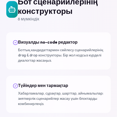
Бот сценарийлерінің
конструкторы
6
мүмкіндік
Визуалды no-code редактор
Боттың кандидаттармен сөйлесу сценарийлерінің
drag & drop конструкторы. Бір жол кодсыз күрделі
диалогтар жасаңыз.
Түйіндер мен тармақтар
Хабарламалар, сұрақтар, шарттар, айнымалылар:
зияткерлік сценарийлер жасау үшін блоктарды
комбинирлеңіз.