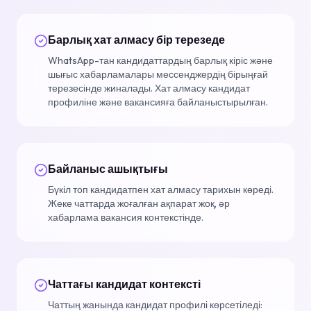
Барлық хат алмасу бір терезеде
WhatsApp-тан кандидаттардың барлық кіріс және
шығыс хабарламалары мессенджердің бірыңғай
терезесінде жиналады. Хат алмасу кандидат
профиліне және вакансияға байланыстырылған.
Байланыс ашықтығы
Бүкіл топ кандидатпен хат алмасу тарихын көреді.
Жеке чаттарда жоғалған ақпарат жоқ, әр
хабарлама вакансия контекстінде.
Чаттағы кандидат контексті
Чаттың жанында кандидат профилі көрсетіледі: