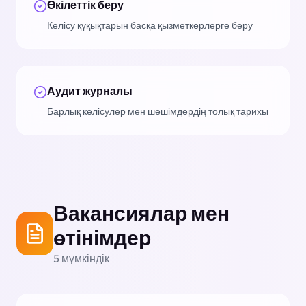
Өкілеттік беру
Келісу құқықтарын басқа қызметкерлерге беру
Аудит журналы
Барлық келісулер мен шешімдердің толық тарихы
Вакансиялар мен
өтінімдер
5
мүмкіндік