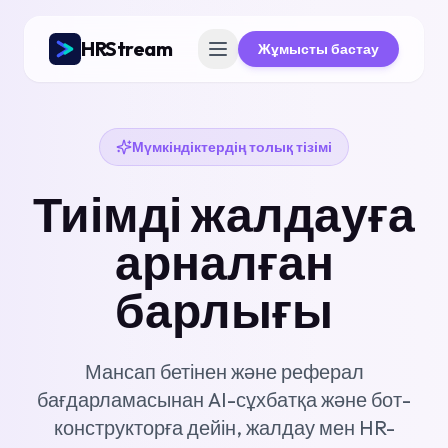
HRStream
Жұмысты бастау
Мүмкіндіктердің толық тізімі
Тиімді жалдауға
арналған
барлығы
Мансап бетінен және реферал
бағдарламасынан AI-сұхбатқа және бот-
конструкторға дейін, жалдау мен HR-