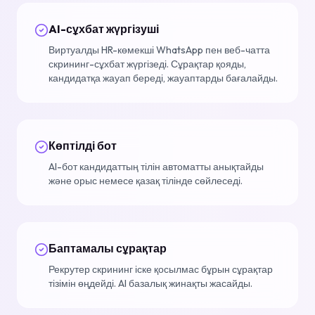
AI-сұхбат жүргізуші
Виртуалды HR-көмекші WhatsApp пен веб-чатта
скрининг-сұхбат жүргізеді. Сұрақтар қояды,
кандидатқа жауап береді, жауаптарды бағалайды.
Көптілді бот
AI-бот кандидаттың тілін автоматты анықтайды
және орыс немесе қазақ тілінде сөйлеседі.
Баптамалы сұрақтар
Рекрутер скрининг іске қосылмас бұрын сұрақтар
тізімін өңдейді. AI базалық жинақты жасайды.