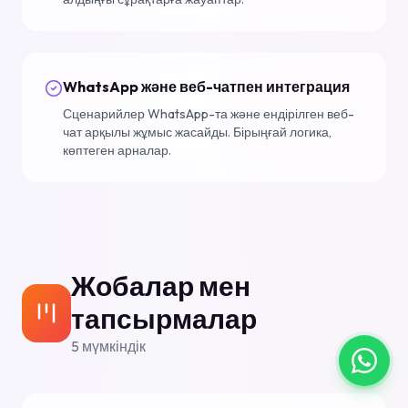
WhatsApp және веб-чатпен интеграция
Сценарийлер WhatsApp-та және ендірілген веб-
чат арқылы жұмыс жасайды. Бірыңғай логика,
көптеген арналар.
Жобалар мен
тапсырмалар
5
мүмкіндік