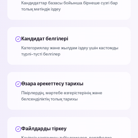
Кандидаттар базасы бойынша бірнеше сүзгі бар
толық мәтіндік іздеу
Кандидат белгілері
Категориялау және жылдам іздеу үшін кастомды
түрлі-түсті белгілер
Өзара әрекеттесу тарихы
Пікірлердің, мәртебе өзгерістерінің және
белсенділіктің толық тарихы
Файлдарды тіркеу
Қауіпсіз сақтаумен түйіндемелер, портфолио,