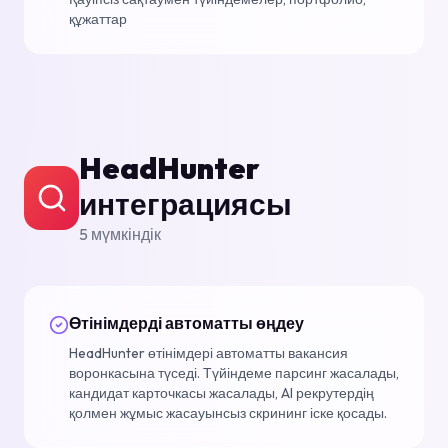
құжаттар
HeadHunter
интеграциясы
5
мүмкіндік
Өтінімдерді автоматты өңдеу
HeadHunter өтінімдері автоматты вакансия
воронкасына түседі. Түйіндеме парсинг жасалады,
кандидат карточкасы жасалады, AI рекрутердің
қолмен жұмыс жасауынсыз скрининг іске қосады.