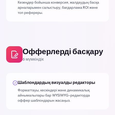
Кезеңдер бойынша конверсия, жалдаудың басқа
арналарымен салыстыру, бағдарлама ROI және
топ рефереры.
Офферлерді басқару
6
мүмкіндік
Шаблондардың визуалды редакторы
Форматтауы, кескіндері және динамикалық
айнымалылары бар WYSIWYG-редакторда
оффер шаблондарын жасаңыз.