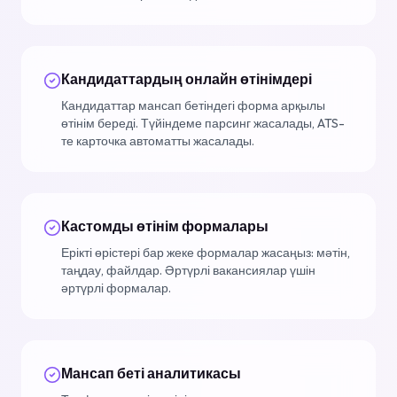
Кандидаттардың онлайн өтінімдері
Кандидаттар мансап бетіндегі форма арқылы
өтінім береді. Түйіндеме парсинг жасалады, ATS-
те карточка автоматты жасалады.
Кастомды өтінім формалары
Ерікті өрістері бар жеке формалар жасаңыз: мәтін,
таңдау, файлдар. Әртүрлі вакансиялар үшін
әртүрлі формалар.
Мансап беті аналитикасы