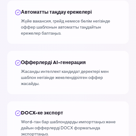
Автоматты таңдау ережелері
Жүйе вакансия, грейд немесе бөлім негізінде
оффер шаблонын автоматты таңдайтын
ережелер баптаңыз.
Офферлерді AI-генерация
Жасанды интеллект кандидат деректері мен
шаблон негізінде жекелендірілген оффер
жасайды.
DOCX-ке экспорт
Word-тан бар шаблондарды импорттаңыз және
дайын офферлерді DOCX форматында
экспорттаңыз.