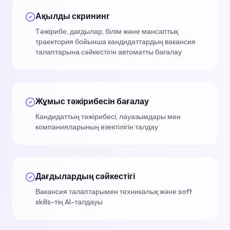
Ақылды скрининг
Тәжірибе, дағдылар, білім және мансаптық
траектория бойынша кандидаттардың вакансия
талаптарына сәйкестігін автоматты бағалау
Жұмыс тәжірибесін бағалау
Кандидаттың тәжірибесі, лауазымдары мен
компанияларының өзектілігін талдау
Дағдылардың сәйкестігі
Вакансия талаптарымен техникалық және soft
skills-тің AI-талдауы