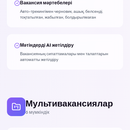
Вакансия мәртебелері
Авто-трекингімен черновик, ашық, белсенді,
тоқтатылған, жабылған, болдырылмаған
Мәтіндерді AI жетілдіру
Вакансияның сипаттамалары мен талаптарын
автоматты жетілдіру
Мультивакансиялар
6
мүмкіндік