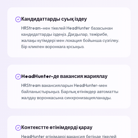
Кандидаттарды суық іздеу
HRStream-нен тікелей HeadHunter базасынан
кандидаттарды іздеңіз. Дағдылар, тәжірибе,
жалақы күтімдері мен локация бойынша сүзгілеу.
Бір кликпен воронкаға қосыңыз.
HeadHunter-де вакансия жариялау
HRStream вакансияларын HeadHunter-мен
байланыстырыңыз. Барлық өтінімдер автоматты
жалдау воронкасына синхронизацияланады.
Контекстте өтінімдерді қарау
HeadHunter өтінімдері вакансия бетінде тікелей