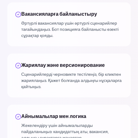
Вакансияларға байланыстыру
Әртүрлі вакансиялар үшін әртүрлі сценарийлер
тағайындаңыз. Бот позицияға байланысты өзекті
сұрақтар қояды.
Жариялау және версионирование
Сценарийлерді черновикте тестілеңіз, бір кликпен
жариялаңыз. Қажет болғанда алдыңғы нұсқаларға
қайтыңыз.
Айнымалылар мен логика
Жекелендіру үшін айнымалыларды
пайдаланыңыз: кандидаттың аты, вакансия,
алдыңғы сұрақтарға жауаптар.