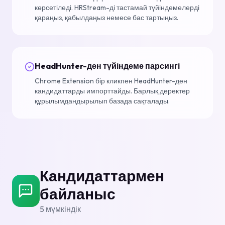
көрсетіледі. HRStream-ді тастамай түйіндемелерді
қараңыз, қабылдаңыз немесе бас тартыңыз.
HeadHunter-ден түйіндеме парсингі
Chrome Extension бір кликпен HeadHunter-ден
кандидаттарды импорттайды. Барлық деректер
құрылымдандырылып базада сақталады.
Кандидаттармен
байланыс
5
мүмкіндік