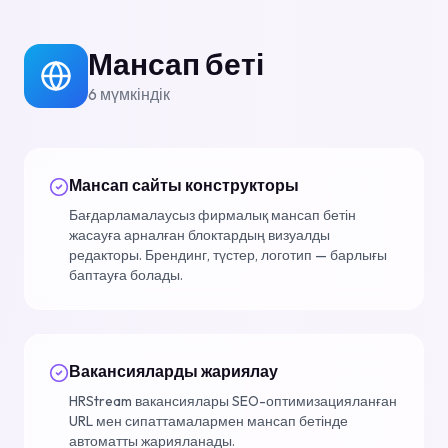
Мансап беті
6
мүмкіндік
Мансап сайты конструкторы
Бағдарламалаусыз фирмалық мансап бетін
жасауға арналған блоктардың визуалды
редакторы. Брендинг, түстер, логотип — барлығы
баптауға болады.
Вакансияларды жариялау
HRStream вакансиялары SEO-оптимизацияланған
URL мен сипаттамалармен мансап бетінде
автоматты жарияланады.