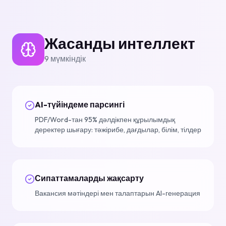
Жасанды интеллект
9
мүмкіндік
AI-түйіндеме парсингі
PDF/Word-тан 95% дәлдікпен құрылымдық
деректер шығару: тәжірибе, дағдылар, білім, тілдер
Сипаттамаларды жақсарту
Вакансия мәтіндері мен талаптарын AI-генерация