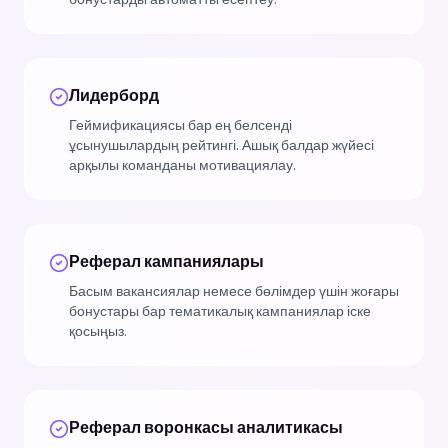
Лидерборд
Геймификациясы бар ең белсенді
ұсынушылардың рейтингі. Ашық балдар жүйесі
арқылы команданы мотивациялау.
Реферал кампаниялары
Басым вакансиялар немесе бөлімдер үшін жоғары
бонустары бар тематикалық кампаниялар іске
қосыңыз.
Реферал воронкасы аналитикасы