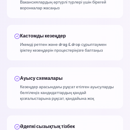
Вакансиялардың әртүрлі түрлері үшін бірегей
воронкалар жасаңыз
Кастомды кезеңдер
Икемді ретпен және drag & drop сұрыптаумен
іріктеу кезеңдерін процестеріңізге баптаңыз
Ауысу схемалары
Кезеңдер арасындағы рұқсат етілген ауысуларды
белгілеңіз: кандидаттардың қандай
қозғалыстарына рұқсат, қандайына жоқ
Әдепкі сызықтық тізбек