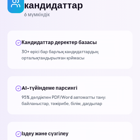
кандидаттар
6
мүмкіндік
Кандидаттар деректер базасы
30+ өрісі бар барлық кандидаттардың
орталықтандырылған қоймасы
AI-түйіндеме парсингі
95% дәлдікпен PDF/Word автоматты тану:
байланыстар, тәжірибе, білім, дағдылар
Іздеу және сүзгілеу