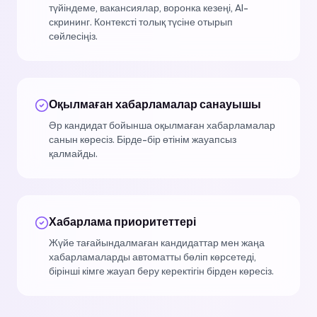
түйіндеме, вакансиялар, воронка кезеңі, AI-
скрининг. Контексті толық түсіне отырып
сөйлесіңіз.
Оқылмаған хабарламалар санауышы
Әр кандидат бойынша оқылмаған хабарламалар
санын көресіз. Бірде-бір өтінім жауапсыз
қалмайды.
Хабарлама приоритеттері
Жүйе тағайындалмаған кандидаттар мен жаңа
хабарламаларды автоматты бөліп көрсетеді,
бірінші кімге жауап беру керектігін бірден көресіз.