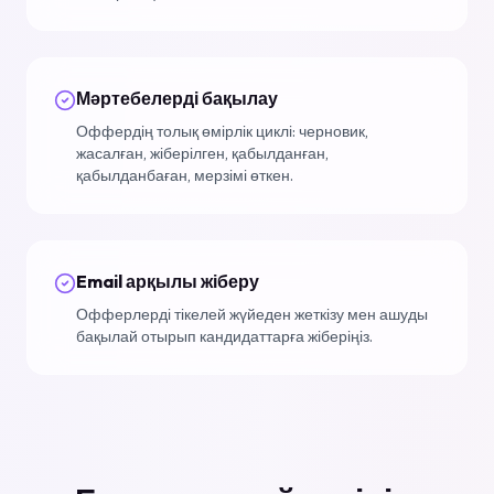
Мәртебелерді бақылау
Оффердің толық өмірлік циклі: черновик,
жасалған, жіберілген, қабылданған,
қабылданбаған, мерзімі өткен.
Email арқылы жіберу
Офферлерді тікелей жүйеден жеткізу мен ашуды
бақылай отырып кандидаттарға жіберіңіз.