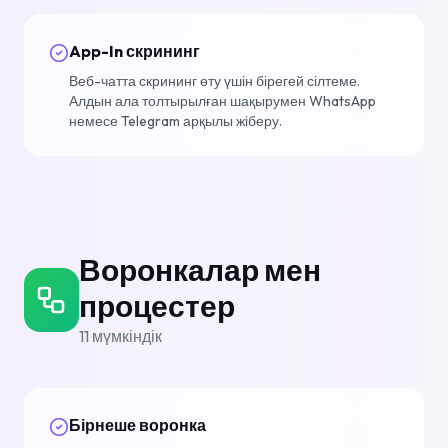
App-In скрининг
Веб-чатта скрининг өту үшін бірегей сілтеме.
Алдын ала толтырылған шақырумен WhatsApp
немесе Telegram арқылы жіберу.
Воронкалар мен
процестер
11
мүмкіндік
Бірнеше воронка